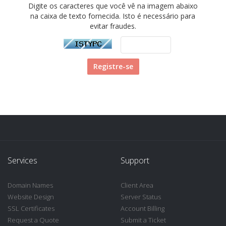
Digite os caracteres que você vê na imagem abaixo
na caixa de texto fornecida. Isto é necessário para
evitar fraudes.
Services
Support
Domain Names
Client Area
Website Design
Server Status
SSL Certificates
Account Billing
Request a Quote
Submit a Ticket